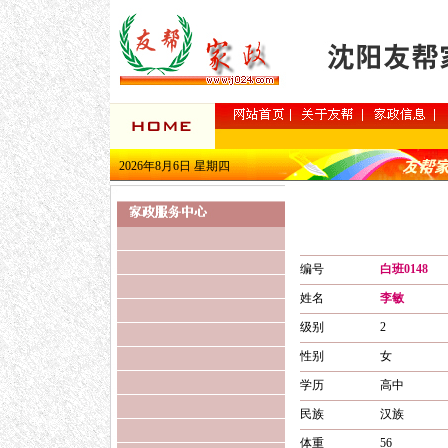
2026年8月6日 星期四
编号
白班0148
姓名
李敏
级别
2
性别
女
学历
高中
民族
汉族
体重
56