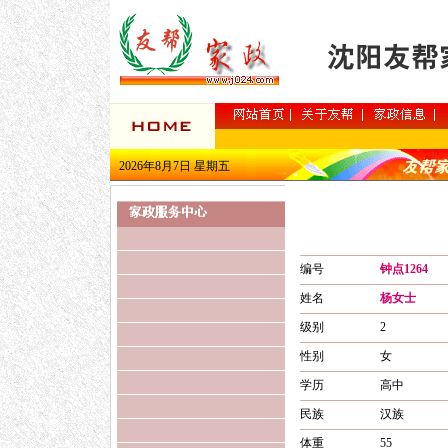
2026年8月7日 星期五
编号
钟点1264
姓名
杨女士
级别
2
性别
女
学历
高中
民族
汉族
体重
55