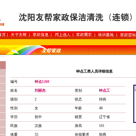
钟点工类人员详细信息
编号
钟点1269
姓名
刘丽杰
类别
钟点工
级别
2
状态
待岗
性别
女
年龄
48
学历
初中
籍贯
辽宁省
民族
汉族
身高
161
体重
55
休假要求
协商