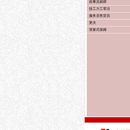
炊事员厨师
技工力工零活
服务员售货员
更夫
管家式保姆