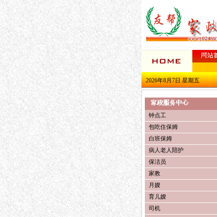
2026年8月7日 星期五
钟点工
包吃住保姆
白班保姆
病人老人陪护
保洁员
家教
月嫂
育儿嫂
司机