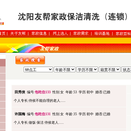
田秀侠
编号:
包吃住133
性别:女 年龄:53 学历:初中 婚否:已婚
个人专长:侍侯不能自理的老人......
许国梅
编号:
包吃住131
性别:女 年龄:35 学历:初中 婚否:已婚
个人专长:做饭 保洁 侍侯老人......